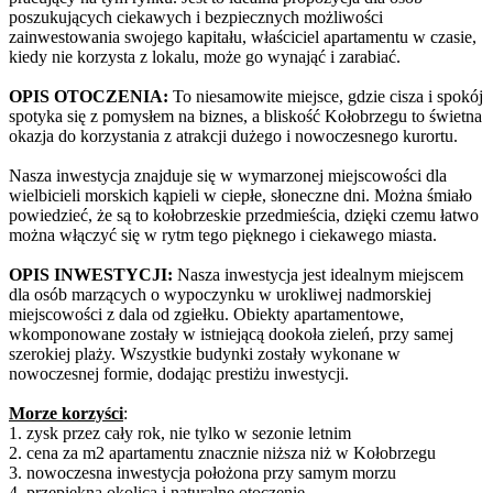
poszukujących ciekawych i bezpiecznych możliwości
zainwestowania swojego kapitału, właściciel apartamentu w czasie,
kiedy nie korzysta z lokalu, może go wynająć i zarabiać.
OPIS OTOCZENIA:
To niesamowite miejsce, gdzie cisza i spokój
spotyka się z pomysłem na biznes, a bliskość Kołobrzegu to świetna
okazja do korzystania z atrakcji dużego i nowoczesnego kurortu.
Nasza inwestycja znajduje się w wymarzonej miejscowości dla
wielbicieli morskich kąpieli w ciepłe, słoneczne dni. Można śmiało
powiedzieć, że są to kołobrzeskie przedmieścia, dzięki czemu łatwo
można włączyć się w rytm tego pięknego i ciekawego miasta.
OPIS INWESTYCJI:
Nasza inwestycja jest idealnym miejscem
dla osób marzących o wypoczynku w urokliwej nadmorskiej
miejscowości z dala od zgiełku. Obiekty apartamentowe,
wkomponowane zostały w istniejącą dookoła zieleń, przy samej
szerokiej plaży. Wszystkie budynki zostały wykonane w
nowoczesnej formie, dodając prestiżu inwestycji.
Morze korzyści
:
1. zysk przez cały rok, nie tylko w sezonie letnim
2. cena za m2 apartamentu znacznie niższa niż w Kołobrzegu
3. nowoczesna inwestycja położona przy samym morzu
4. przepiękna okolica i naturalne otoczenie