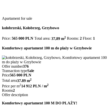
Apartament for sale
kołobrzeski, Kołobrzeg, Grzybowo
2
Price:
565 000 PLN
Total area:
37,89 m
Rooms:
2
Floor:
1
Komfortowy apartament 100 m do plaży w Grzybowie
Offer number
376
Transaction type
Sale
Price
565 000 PLN
2
Total area
37.89 m
2
2
Price per m
14 912 PLN / m
Rooms
2
Offer description
Komfortowy apartament 100 M DO PLAŻY!