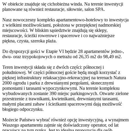
W obiekcie znajduje się cichobieżna winda. Na terenie inwestycji
planowane są również restauracje, siłownie, salon SPA.
Nasz nowoczesny kompleks apartamentowo-hotelowy to inwestycja
z wielkimi możliwościami, położona w przepięknej nadmorskiej
miejscowości. W bliskim sąsiedztwie znajdują się sklepy,
restauracje, ścieżki rowerowe i spacerowe i co najważniejsze
piękna, czysta, szeroka plaża.
Do dyspozycji gości w Etapie VI będzie 28 apartamentów jedno-,
dwu- oraz trzypokojowych o metrażu od 26,35 m2 do 98,49 m2.
Teren inwestycji składa się z dwóch części: północnej i
południowej. W części północnej goście będą mogli korzystać z
pięknej infrastruktury relaksacyjno-rekreacyjnej na terenach Natura
2000 ogrodu i parku z drewnianymi pergolami, słonecznymi
pomostami i tarasami wypoczynkowymi. Na terenie kompleksu
wybudowanych zostanie 390 miejsc parkingowych. Otwarte zielone
przestrzenie z trawnikami, kwietnikami, drewnianymi tarasami,
małymi placami zabaw i ścieżkami spacerowymi dają możliwość
błogiego odpoczynku.
Możecie Państwo wybrać również opcję inwestycyjną, a wynajmem
Waszego apartamentu zajmie się doświadczony operator, od lat
pracujący na tym rynku. Jest to idealna propozycja dla osób