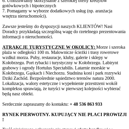
6. Umożliwiamy skorzystanie z szerokiej oferty kredytów
gotówkowych i hipotecznych
7. Pomagamy w wyborze dodatkowych usług (np. aranżacja
wnętrza nieruchomości).
Zawsze jesteśmy do dyspozycji naszych KLIENTÓW! Nasi
Doradcy przykładają szczególną wagę do rzetelnego prezentowania
informacji o nieruchomości.
ATRAKCJE TURYSTYCZNE W OKOLICY:
Morze i szeroka
plaża w odległości 100 m. Malownicze ścieżki i trasy rowerowe
wzdłuż morza. Puby, restauracje, kluby, galerie i sklepy w
Kołobrzegu. Port rybacki i turystyczny w Kołobrzegu. Labirynt
grabowy i ogrody Hortulus Spectabilis. Latarnie morskie w
Kołobrzegu, Gąskach i Niechorzu. Stadnina koni i park rozrywki
Dziki Zachód. Bezpośrednie sąsiedztwo terenów natura 2000.
Lokalizacja, walory estetyczne i wypełnienie przestrzeni wokół
kompleksu sprawiają, że turyści w pierwszej kolejności wybierać
będą nasz obiekt.
Serdecznie zapraszamy do kontaktu:
+ 48 536 863 933
RYNEK PIERWOTNY. KUPUJĄCY NIE PŁACI PROWIZJI
!