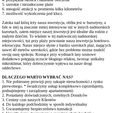
5. szerokie i niezatłoczone plaże
6. mnogość atrakcji w promieniu kilku kilometrów
7. możliwość wykończenia pod klucz.
Zatoka nad którą leży nasza inwestycja, obfita jest w bursztyny, a
fale w niej są znacznie mniej intensywne niż w innych nadmorskich
kurortach, zatem miejsce naszej inwestycji jest idealne dla rodzin z
małymi dziećmi. To właśnie w tej malowniczej nadmorskiej
miejscowości, tuż przy plaży powstanie nasza inwestycja hotelowo-
rekreacyjna. Nasze miejsce słynie z bardzo szerokich plaż, mających
nawet 40 metrów szerokości, gdzie bez problemu można znaleźć
swoją oazę spokoju. Rosnące przy wydmach lasy sosnowe
dodatkowo potęgują uczucie błogiego relaksu, tworząc unikalny
mikroklimat, który dobroczynnie wpływa na nasze drogi
oddechowe.
DLACZEGO WARTO WYBRAĆ NAS?
1. Nie pobieramy prowizji przy zakupie nieruchomości z rynku
pierwotnego. * świadczymy usługi kompleksowo (sprzedajemy,
podnajmujemy i zarządzamy apartamentami)
2. Posiadamy doświadczonych, rzetelnych Doradców
3. Cenimy czas naszych Klientów
4. Do każdego podchodzimy w sposób indywidualny
5. Gwarantujemy bezpieczeństwo transakcji